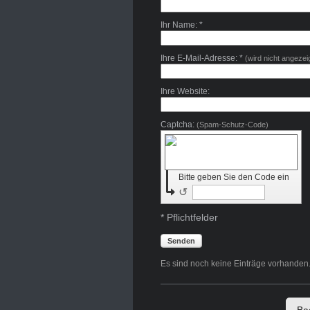
Ihr Name: *
Ihre E-Mail-Adresse: *
(wird nicht angezei
Ihre Website:
Captcha:
(Spam-Schutz-Code)
Bitte geben Sie den Code ein
↺
* Pflichtfelder
Senden
Es sind noch keine Einträge vorhanden